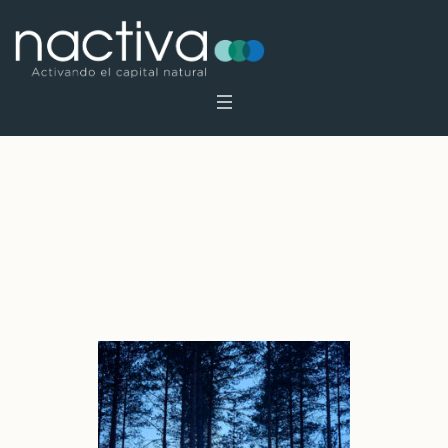
Project Category:
Nactiva
Bosques
Home
»
Nactiva Bosques