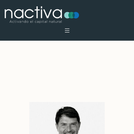
Profile Category:
Fundadores CA
Portada
»
Fundadores CA