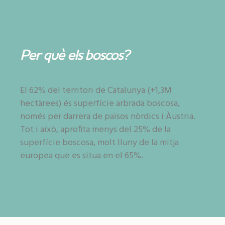
Per què els boscos?
El 62% del territori de Catalunya (+1,3M
hectàrees) és superfície arbrada boscosa,
només per darrera de països nòrdics i Àustria.
Tot i això, aprofita menys del 25% de la
superfície boscosa, molt lluny de la mitja
europea que es situa en el 65%.