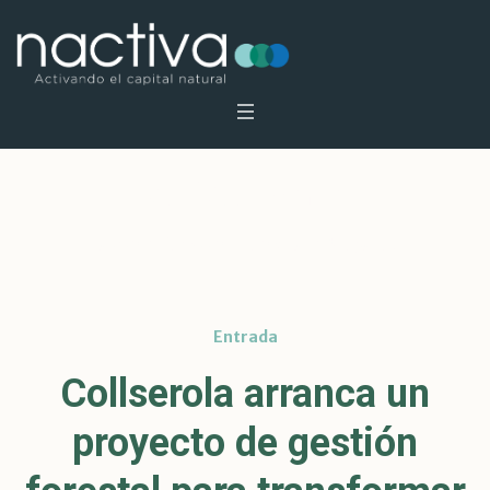
Autor
roman
Inicio
»
Archivo de roman
»
Página 2
Entrada
Collserola arranca un
proyecto de gestión