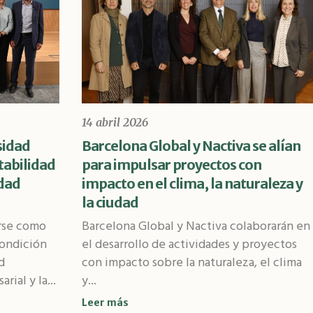
14 abril 2026
sidad
Barcelona Global y Nactiva se alían
tabilidad
para impulsar proyectos con
idad
impacto en el clima, la naturaleza y
la ciudad
arse como
Barcelona Global y Nactiva colaborarán en
condición
el desarrollo de actividades y proyectos
d
con impacto sobre la naturaleza, el clima
rial y la...
y...
Leer más