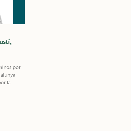
ustí,
minos por
talunya
or la