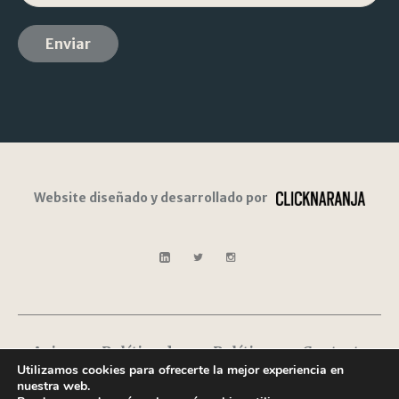
Website diseñado y desarrollado por
Aviso
Política de
Política
Contacto
Utilizamos cookies para ofrecerte la mejor experiencia en
Legal
privacidad
de
nuestra web.
Cookies