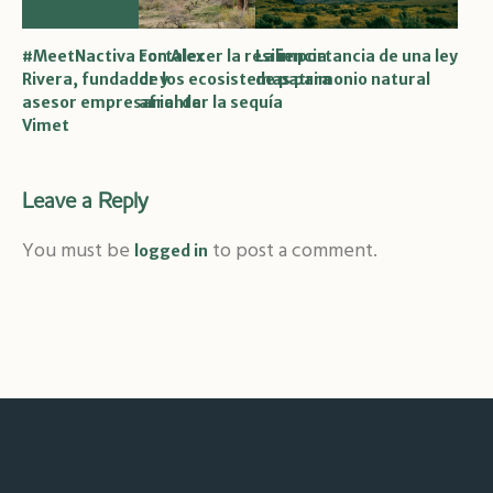
#MeetNactiva con Alex
Fortalecer la resiliencia
La importancia de una ley
Rivera, fundador y
de los ecosistemas para
de patrimonio natural
asesor empresarial de
afrontar la sequía
Vimet
Leave a Reply
You must be
to post a comment.
logged in