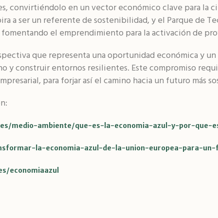
s, convirtiéndolo en un vector económico clave para la ciu
ra a ser un referente de sostenibilidad, y el Parque de T
y fomentando el emprendimiento para la activación de pro
rspectiva que representa una oportunidad económica y un l
o y construir entornos resilientes. Este compromiso requ
empresarial, para forjar así el camino hacia un futuro más s
n:
c.es/medio-ambiente/que-es-la-economia-azul-y-por-que-e
ansformar-la-economia-azul-de-la-union-europea-para-un-f
/es/economiaazul