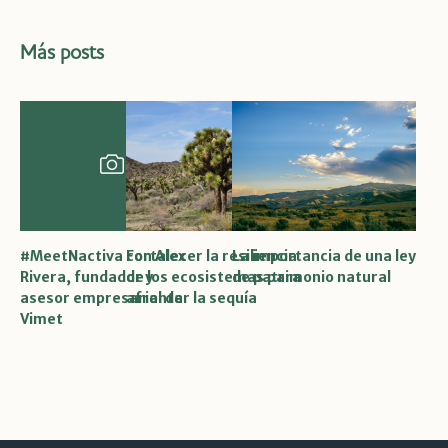
Más posts
#MeetNactiva con Alex
Fortalecer la resiliencia
La importancia de una ley
Rivera, fundador y
de los ecosistemas para
de patrimonio natural
asesor empresarial de
afrontar la sequía
Vimet