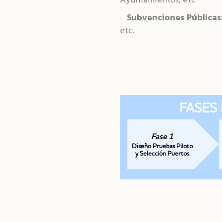
Ayuntamientos, etc
Subvenciones Públicas
etc.
FASES
Fase 1
Diseño Pruebas Piloto
y Selección Puertos