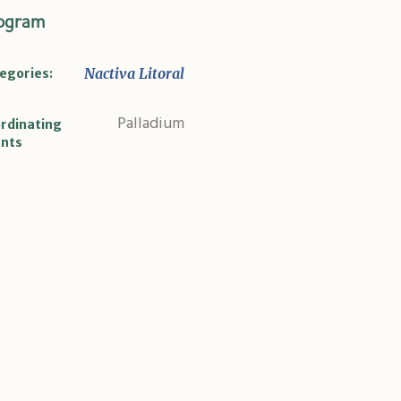
ogram
Nactiva Litoral
egories:
Palladium
rdinating
nts