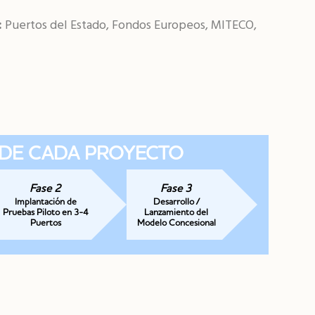
:
Puertos del Estado, Fondos Europeos, MITECO,
 DE CADA PROYECTO
Fase 2
Fase 3
Implantación de
Desarrollo /
Pruebas Piloto en 3-4
Lanzamiento del
Puertos
Modelo Concesional