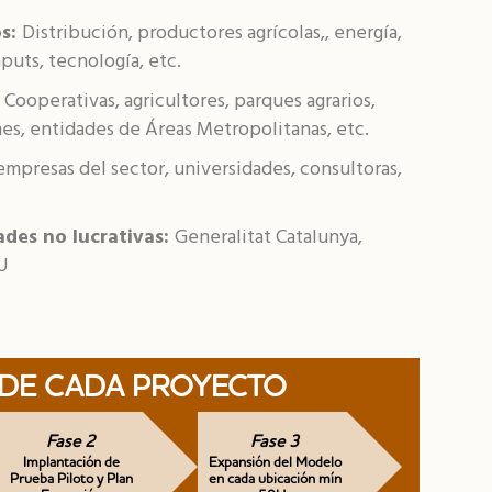
os:
Distribución, productores agrícolas,, energía,
inputs, tecnología, etc.
:
Cooperativas, agricultores, parques agrarios,
es, entidades de Áreas Metropolitanas, etc.
empresas del sector, universidades, consultoras,
ades no lucrativas:
Generalitat Catalunya,
U
 DE CADA PROYECTO
Fase 2
Fase 3
Implantación de
Expansión del Modelo
Prueba Piloto y Plan
en cada ubicación mín