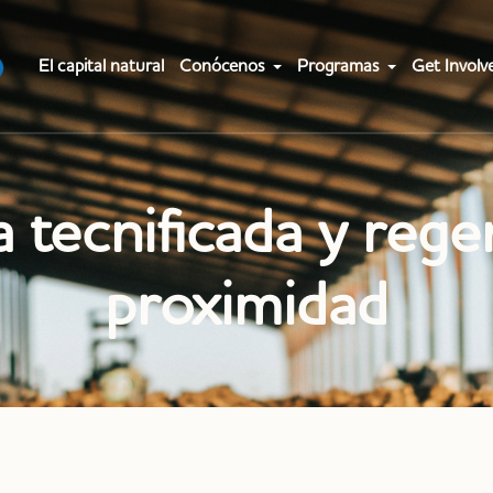
El capital natural
Conócenos
Programas
Get Involv
a tecnificada y rege
proximidad