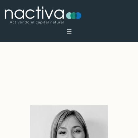
Profile Category:
Equipo
Nactiva
Inicio
»
Equipo Nactiva
»
Página 3