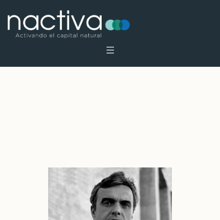
Profile Category:
Consejo
asesor
Inicio
»
Consejo asesor