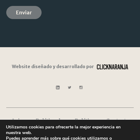
Website diseñado y desarrollado por
Aviso
Política de
Política
Contacto
Utilizamos cookies para ofrecerte la mejor experiencia en
Legal
privacidad
de
nuestra web.
Cookies
Puedes aprender más sobre qué cookies utilizamos o